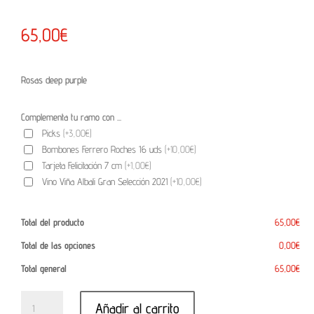
65,00
€
Rosas deep purple
Complementa tu ramo con ...
Picks
(+3,00€)
Bombones Ferrero Roches 16 uds
(+10,00€)
Tarjeta Felicitación 7 cm
(+1,00€)
Vino Viña Albali Gran Selección 2021
(+10,00€)
Total del producto
65,00€
Total de las opciones
0,00€
Total general
65,00€
Ramo 12 Rosas Deep Purple cantidad
Añadir al carrito