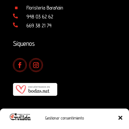
^
Floristería Barañáin

948 03 62 62

669 38 21 74
Síguenos
Gestionar consentimiento