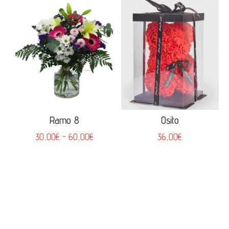
desde
desde
30,00€
35,00€
hasta
hasta
60,00€
65,00€
Ramo 8
Osito
Rango
30,00
€
-
60,00
€
36,00
€
de
precios:
desde
30,00€
hasta
60,00€