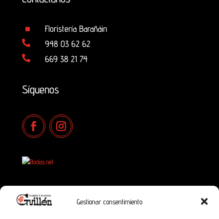
^
Floristería Barañáin

948 03 62 62

669 38 21 74
Síguenos
Gestionar consentimiento