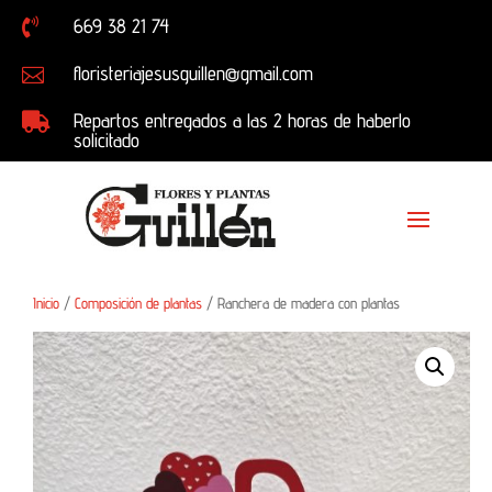
669 38 21 74

floristeriajesusguillen@gmail.com

Repartos entregados a las 2 horas de haberlo

solicitado
Inicio
/
Composición de plantas
/ Ranchera de madera con plantas